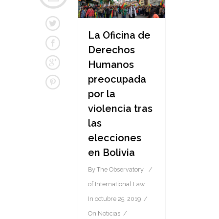
La Oficina de
Derechos
Humanos
preocupada
por la
violencia tras
las
elecciones
en Bolivia
By
The Observatory
of International Law
In
octubre 25, 2019
On
Noticias