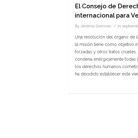
El Consejo de Derec
internacional para V
By
Jérémie Swinnen
In
septiemb
Una resolución del órgano de l
la misión tiene como objetivo in
forzadas y otros tratos cruel
condena enérgicamente todas la
los derechos humanos cometid
ha decidido establecer este vier