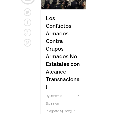
Los
Conflictos
Armados
Contra
Grupos
Armados No
Estatales con
Alcance
Transnaciona
l
By
Jérémie
Swinnen
In
agosto 14, 2023