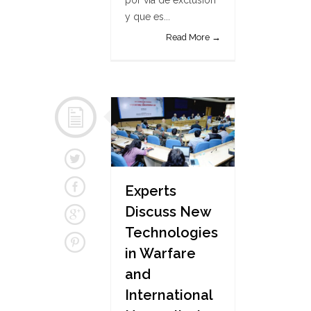
por vía de exclusión”
y que es...
Read More →
Experts
Discuss New
Technologies
in Warfare
and
International