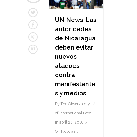
UN News-Las
autoridades
de Nicaragua
deben evitar
nuevos
ataques
contra
manifestante
s y medios
By
The Observatory
of International Law
In
abril 20, 2018
On
Noticias