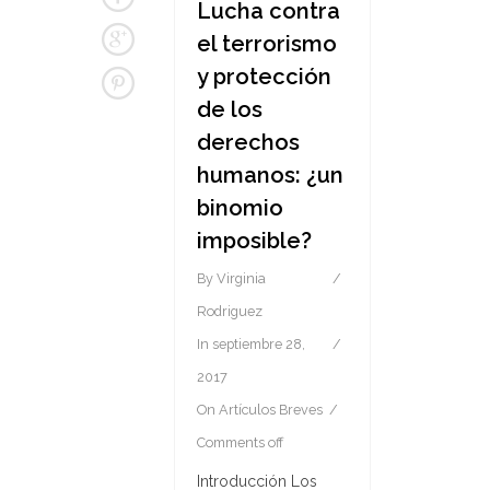
Lucha contra
el terrorismo
y protección
de los
derechos
humanos: ¿un
binomio
imposible?
By
Virginia
Rodriguez
In
septiembre 28,
2017
On
Artículos Breves
Comments off
Introducción Los