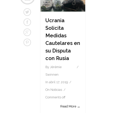
Ucrania
Solicita
Medidas
Cautelares en
su Disputa
con Rusia
By
Jérémie
Swinnen
In
abril 17, 2019
On
Noticias
Comments off
Read More →