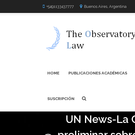
+5491133437777
Buenos Aires, Argentina
HOME
PUBLICACIONES ACADÉMICAS
SUSCRIPCIÓN
UN News-La C
preliminar sob