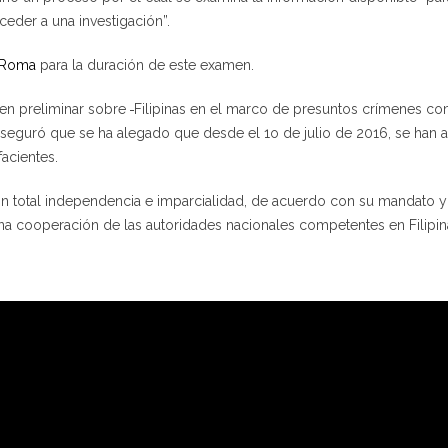
ceder a una investigación”.
e Roma
para la duración de este examen.
men preliminar sobre
Filipinas en el marco de presuntos crímenes co
 aseguró que se ha alegado que desde el 1
o
de julio de 2016, se han 
facientes.
on total independencia e imparcialidad, de acuerdo con su mandato y 
ena cooperación de las autoridades nacionales competentes en Filipi