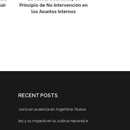
uir
Principio de No Intervención en
los Asuntos Internos
RECENT POSTS
Juicio en ausencia en Argentina: Nueva
ley y su impacto en la Justicia nacional e