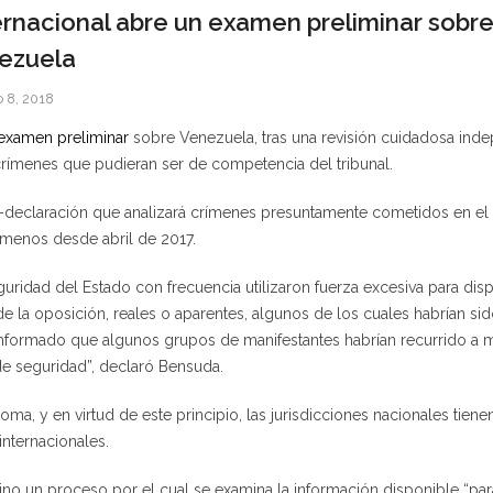
rnacional abre un examen preliminar sob
nezuela
o 8, 2018
examen preliminar
sobre Venezuela, tras una revisión cuidadosa ind
ímenes que pudieran ser de competencia del tribunal.
-declaración que analizará crímenes presuntamente cometidos en el 
 menos desde abril de 2017.
guridad del Estado con frecuencia utilizaron fuerza excesiva para dis
 la oposición, reales o aparentes, algunos de los cuales habrían s
informado que algunos grupos de manifestantes habrían recurrido a m
e seguridad”, declaró Bensuda.
ma, y en virtud de este principio, las jurisdicciones nacionales tiene
internacionales.
sino un proceso por el cual se examina la información disponible “p