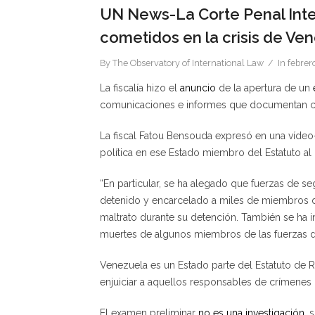
UN News-La Corte Penal Inte
cometidos en la crisis de Ve
By
The Observatory of International Law
In
febrer
La fiscalía hizo el
anuncio
de la apertura de un
comunicaciones e informes que documentan cr
La fiscal Fatou Bensouda expresó en una vídeo
política en ese Estado miembro del Estatuto al
“En particular, se ha alegado que fuerzas de se
detenido y encarcelado a miles de miembros de
maltrato durante su detención. También se ha 
muertes de algunos miembros de las fuerzas d
Venezuela es un Estado parte del Estatuto de Ro
enjuiciar a aquellos responsables de crímenes 
El examen preliminar
no es una investigación
, 