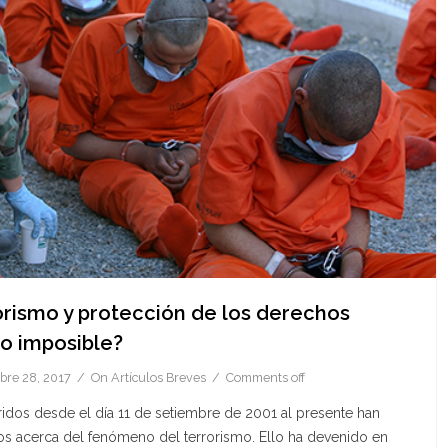
orismo y protección de los derechos
o imposible?
bre 28, 2017
On
Artículos Breves
Comments off
idos desde el día 11 de setiembre de 2001 al presente han
dos acerca del fenómeno del terrorismo. Ello ha devenido en